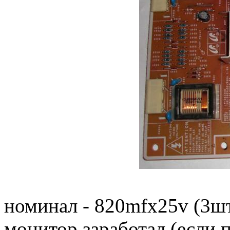
номинал - 820mfx25v (3шт
монитор заработал (если п