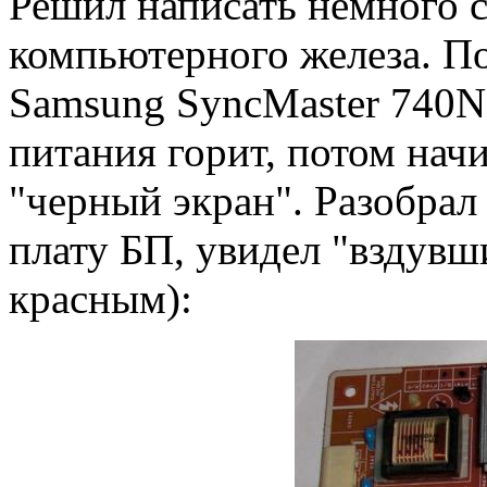
Решил написать немного с
компьютерного железа. П
Samsung SyncMaster 740N
питания горит, потом нач
"черный экран". Разобрал
плату БП, увидел "вздувш
красным):