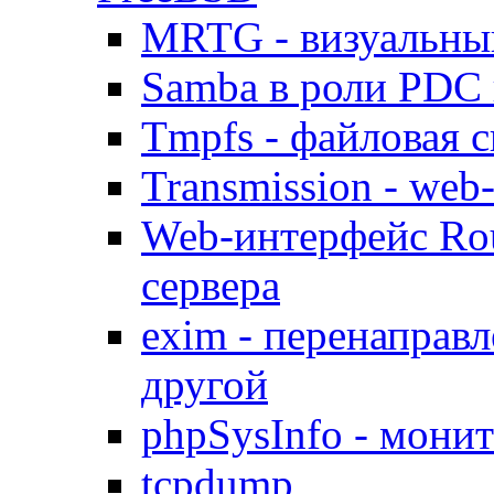
MRTG - визуальны
Samba в роли PDC 
Tmpfs - файловая с
Transmission - web
Web-интерфейс Ro
сервера
exim - перенаправл
другой
phpSysInfo - мони
tcpdump