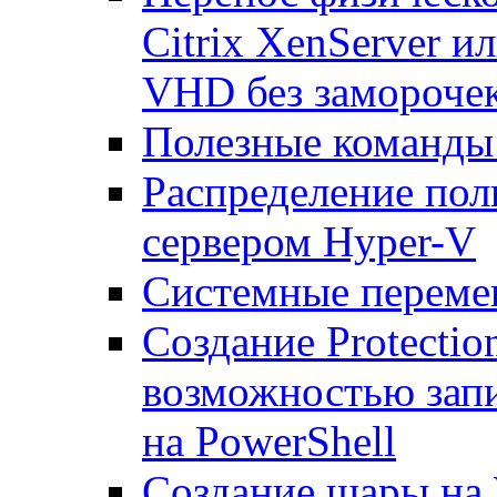
Citrix XenServer и
VHD без замороче
Полезные команды
Распределение по
сервером Hyper-V
Системные переме
Создание Protecti
возможностью запи
на PowerShell
Создание шары на 