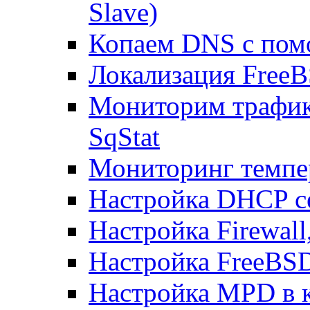
Slave)
Копаем DNS с пом
Локализация FreeB
Мониторим трафик
SqStat
Мониторинг темпер
Настройка DHCP с
Настройка Firewal
Настройка FreeBSD
Настройка MPD в к