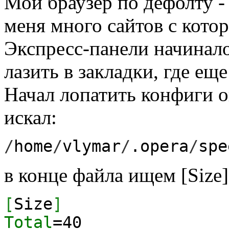
Мой браузер по дефолту - 
меня много сайтов с кото
Экспресс-панели начинало
лазить в закладки, где еще
Начал лопатить конфиги о
искал:
/
home
/
vlymar
/
.opera
/
spe
в конце файла ищем [Size
[
Size
]
Total
=
40