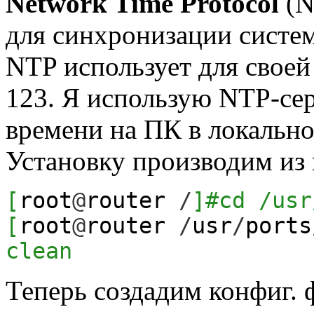
Network Time Protocol
(N
для синхронизации систем
NTP использует для своей
123. Я использую NTP-се
времени на ПК в локально
Установку производим из 
[
root
@
router
/
]
#cd /usr
[
root
@
router
/
usr
/
ports
clean
Теперь создадим конфиг. 