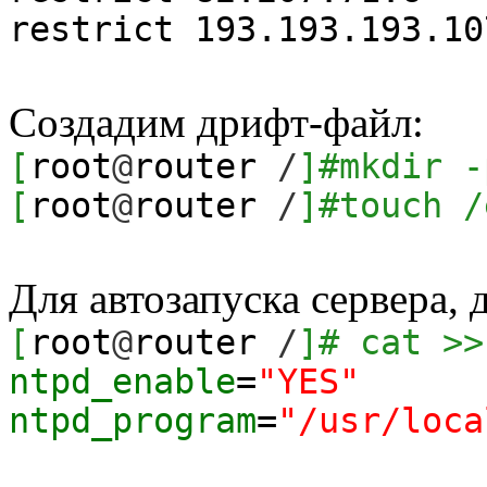
restrict 193.193.193.10
Создадим дрифт-файл:
[
root
@
router
/
]
#mkdir -
[
root
@
router
/
]
#touch /
Для автозапуска сервера, д
[
root
@
router
/
]
# cat >>
ntpd_enable
=
"YES"
ntpd_program
=
"/usr/loca