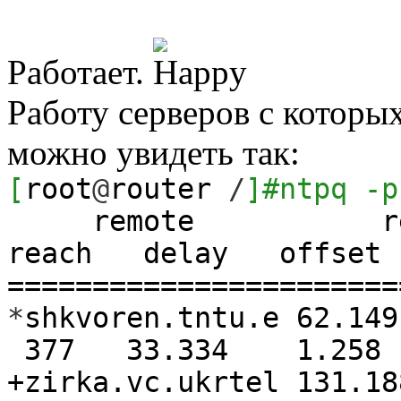
Работает.
Работу серверов с котор
можно увидеть так:
[
root
@
router
/
]
#ntpq -p
remote refid 
reach delay offset 
=======================
*
shkvoren.tntu.e 62
377
33.334
1.258
+zirka.vc.ukrtel 131