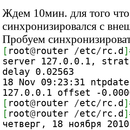
Ждем 10мин. для того что
синхронизировался с вне
Пробуем синхронизироват
[
root
@
router
/
etc
/
rc.d
]
server 127.0.0.1, stra
delay
0.02563
18
Nov 09:
23
:
31
ntpdate
127.0.0.1 offset -
0.000
[
root
@
router
/
etc
/
rc.d
]
[
root
@
router
/
etc
/
rc.d
]
четверг,
18
ноября
2010