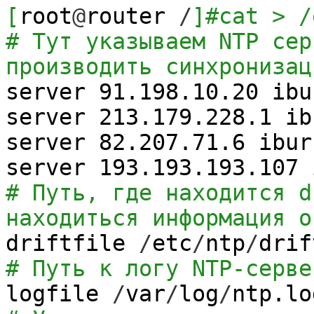
[
root
@
router
/
]
#cat > /
# Тут указываем NTP сер
производить синхронизац
server 91.198.10.20 ibu
server 213.179.228.1 ib
server 82.207.71.6 ibur
server 193.193.193.107 
# Путь, где находится d
находиться информация о
driftfile
/
etc
/
ntp
/
drif
# Путь к логу NTP-серве
logfile
/
var
/
log
/
ntp.lo