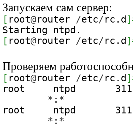
Запускаем сам сервер:
[
root
@
router
/
etc
/
rc.d
]
Starting ntpd.
[
root
@
router
/
etc
/
rc.d
]
Проверяем работоспособн
[
root
@
router
/
etc
/
rc.d
]
root ntpd
311
*
:
*
root ntpd
311
*
:
*