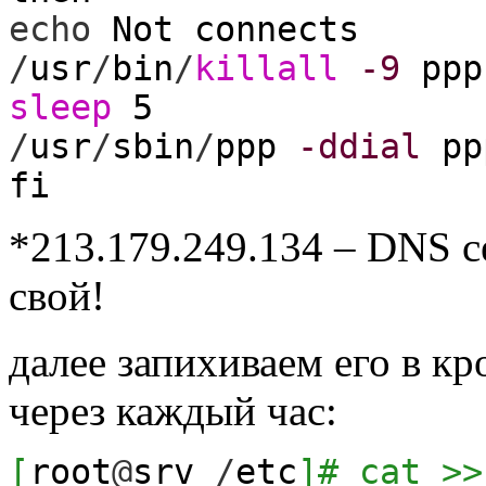
echo
Not connects
/
usr
/
bin
/
killall
-9
ppp
sleep
5
/
usr
/
sbin
/
ppp
-ddial
pp
fi
*213.179.249.134 – DNS с
свой!
далее запихиваем его в кр
через каждый час:
[
root
@
srv
/
etc
]
# cat >>