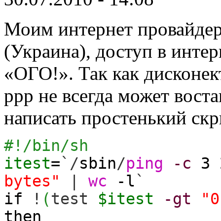
Моим интернет провайдер
(Украина), доступ в инте
«ОГО!». Так как дисконек
ppp не всегда может вост
написать простенький скр
#!/bin/sh
itest
=
`/
sbin
/
ping
-c
3
2
bytes"
|
wc
-l
`
if
!
(
test
$itest
-gt
"0
then