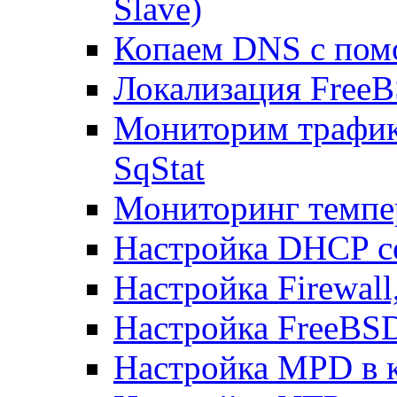
Slave)
Копаем DNS с пом
Локализация FreeB
Мониторим трафик
SqStat
Мониторинг темпер
Настройка DHCP с
Настройка Firewal
Настройка FreeBSD
Настройка MPD в к