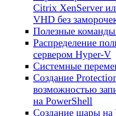
Citrix XenServer и
VHD без замороче
Полезные команды
Распределение по
сервером Hyper-V
Системные переме
Создание Protecti
возможностью запи
на PowerShell
Создание шары на 