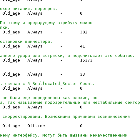
охое питания, перегрев.
Old_age Always -
0
По этому и предыдущему атрибуту можно
пки.
Old_age Always -
382
остановки винчестера.
Old_age Always -
41
апного удара или встряски, и подсчитывает это событие.
Old_age Always -
15373
Old_age Always -
33
, связан с 5 Reallocated_Sector Count.
Old_age Always -
0
 не были еще определенны как плохие, но
а, так называемые подозрительные или нестабильные сектор
Old_age Always -
0
и скорректированы. Возможными причинами возникновения
Old_age Offline -
0
нему интерфейсу. Могут быть вызваны некачественными