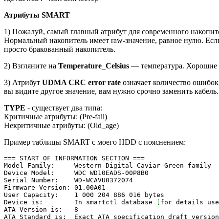
Атрибуты SMART
1) Пожалуй, самый главный атрибут для современного накопит
Нормальный накопитель имеет raw-значение, равное нулю. Если
просто бракованный накопитель.
2) Взгляните на
Temperature_Celsius
— температура. Хорошие з
3) Атрибут
UDMA CRC error rate
означает количество ошибок
вы видите другое значение, вам нужно срочно заменить кабель.
TYPE
- существует два типа:
Критичные атрибуты: (Pre-fail)
Некритичные атрибуты: (Old_age)
Пример таблицы SMART с моего HDD с пояснением:
=== START OF INFORMATION SECTION ===
Model Family: Western Digital Caviar Green family
Device Model: WDC WD10EADS-00P8B0
Serial Number: WD-WCAVU0372074
Firmware Version: 01.00A01
User Capacity:
1
000
204
886
016 bytes
Device is: In smartctl database
[
for
details us
ATA Version is:
8
ATA Standard is: Exact ATA specification draft version