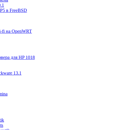
.1
P5 в FreeBSD
wi-fi на OpenWRT
рвера для HP 1018
ckware 13.1
mina
ik
ts