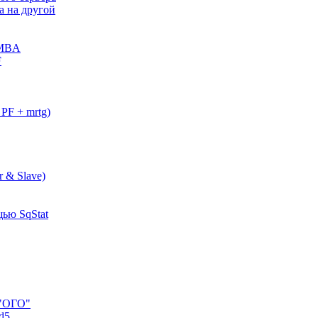
а на другой
AMBA
F
PF + mrtg)
 & Slave)
ью SqStat
 "ОГО"
d5