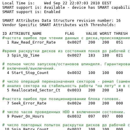
Local Time is: Wed Sep
22
22
:07:03
2010
EEST
SMART support is: Available - device has SMART capabili
SMART support is: Enabled
SMART Attributes Data Structure revision number:
16
Vendor Specific SMART Attributes with Thresholds:
ID ATTRIBUTE_NAME FLAG VALUE WORST THRESH TY
#частота ошибок при чтении данных с диска,происхождение
1
Raw_Read_Error_Rate 0x002f
200
200
051 
#время раскрутки дисков из состояния покоя до рабочей с
3
Spin_Up_Time 0x0027
183
180
021 
# полное число запусков/остановов шпинделя. Гарантирова
# включений/выключений.
4
Start_Stop_Count 0x0032
100
100
000 
# число операций переназначения секторов - ремап (замен
# анализ сектора на стабильность работы "на лету" и в с
5
Reallocated_Sector_Ct 0x0033
200
200
140
P
#частота ошибок при позиционировании блока головок.
7
Seek_Error_Rate 0x002e
200
200
000 
# число часов проведенных HDD в включенном состоянии.
9
Power_On_Hours 0x0032 097 097 
# число повторных попыток раскрутки дисков до рабочей с
10
Spin_Retry_Count 0x0032
100
100
000 