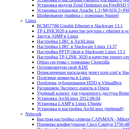
Установка модуля Zend Optimizer на FreeBSD 9
Установка площадки Apache 1.3+MySQL5+PH
Шифрование трафика с помощью Stunnel
Linux
BCM57788 Gigabit Ethernet в Slackware 13.1
TP-LINK3020 в качестве роутера с ethernet в 
Запуск AIMP в Linux
Настройка LIRC в ArchLinux
Настройка LIRC в Slackware Linux 13.37
Настройка PPTP client в Slackware Linux 13.1
Настройка TP-LINK 3020 в качестве принт-се
Образ системы с помощью Clonezilla
Оптимизируем свой KDE
Переключение раскладки через xorg.conf в Sla
Полезные команды в Linux
Проблема дублирования HDD в VirtualBox
Расширяем Экспресс-панель в Opera
Удобный клиент для удаленного доступа Rem
Установка ArchLinux 2012.08.04
Установка LAMP в Linux Ubuntu
Установка и настройка ArchLinux (netinstall)
Network
Быстрая настройка сервера CAPsMAN - Mikrot
Примеры конфигурации Cisco Catalyst 3750-48