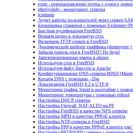
exim - перенаправление почты с одного домен
phpSysInfo - мониторинг сервера
tcpdump
Аудит работы пользователей через сервер S
Блокировка спамеров с помощью Eximstats+P
Быстрая русификация FreeBSD
Вещаем радио в локальную сеть
Включаем TFTP сервер в FreeBSD
Динамический шейпер траффика (dummynet + 
Забыли пароль root в FreeBSD? Не беда!
Зарезервированные имена в aliases
Используем cron в FreeBSD
Используем файл .htaccess в Apache
Конфигурирование DNS-сервера BIND (Master
Копаем DNS с помощью - Dig
Локализация FreeBSD 8.2 в UTF-8
Мониторим трафик Squid в реалтайме с помощ
Мониторинг температуры с помощью rrdtool
Настройка DHCP сервера
Настройка Firewall, NAT,ALTQ на PF
Настройка FreeBSD в качестве NFS сервера
Настройка MPD в качестве PPPoE клиента
Настройка NTP-сервера в FreeBSD
Настройка PPP в качестве PPPoE клиента для
Настройка PPTP(VPN) сервера с помощью mp