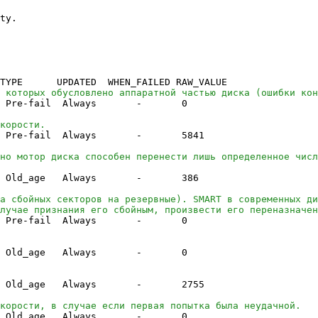
ty.
PE UPDATED WHEN_FAILED RAW_VALUE
 которых обусловлено аппаратной частью диска (ошибки кон
Pre-fail Always -
0
корости.
Pre-fail Always -
5841
но мотор диска способен перенести лишь определенное числ
Old_age Always -
386
а сбойных секторов на резервные). SMART в современных ди
лучае признания его сбойным, произвести его переназначен
re-fail Always -
0
Old_age Always -
0
000 Old_age Always -
2755
корости, в случае если первая попытка была неудачной.
Old_age Always -
0