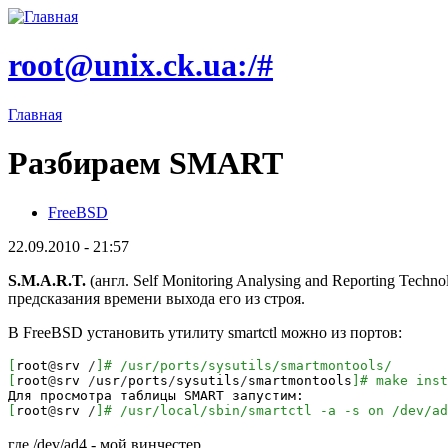
root@unix.ck.ua:/#
Главная
Разбираем SMART
FreeBSD
22.09.2010 - 21:57
S.M.A.R.T.
(англ. Self Monitoring Analysing and Reporting Te
предсказания времени выхода его из строя.
В FreeBSD установить утилиту smartctl можно из портов:
[
root
@
srv
/
]
# /usr/ports/sysutils/smartmontools/
[
root
@
srv
/
usr
/
ports
/
sysutils
/
smartmontools
]
# make inst
Для просмотра таблицы SMART запустим:
[
root
@
srv
/
]
# /usr/local/sbin/smartctl -a -s on /dev/ad
где /dev/ad4 - мой винчестер