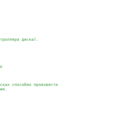
троллера диска).
о
сках способен произвести
ие.