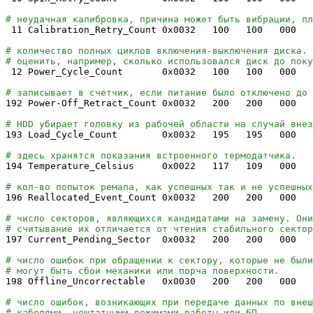
# неудачная калибровка, причина может быть вибрации, пл
11
Calibration_Retry_Count 0x0032
100
100
000 
# количество полных циклов включения-выключения диска. 
# оценить, например, сколько использовался диск до поку
12
Power_Cycle_Count 0x0032
100
100
000 
# записывает в счетчик, если питание было отключено до 
192
Power-Off_Retract_Count 0x0032
200
200
000 
# HDD убирает головку из рабочей области на случай внез
193
Load_Cycle_Count 0x0032
195
195
000 
# здесь хранятся показания встроенного термодатчика.
194
Temperature_Celsius 0x0022
117
109
000 
# кол-во попыток ремапа, как успешных так и не успешных
196
Reallocated_Event_Count 0x0032
200
200
000 
# число секторов, являющихся кандидатами на замену. Они
# считывание их отличается от чтения стабильного сектор
197
Current_Pending_Sector 0x0032
200
200
000 
# число ошибок при обращении к сектору, которые не был
# могут быть сбои механики или порча поверхности.
198
Offline_Uncorrectable 0x0030
200
200
000 
# число ошибок, возникающих при передаче данных по внеш
# кабелями, нештатными режимами работы или БП.