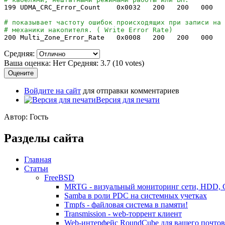
199
UDMA_CRC_Error_Count 0x0032
200
200
000 
# показывает частоту ошибок происходящих при записи на 
# механики накопителя. ( Write Error Rate)
200
Multi_Zone_Error_Rate 0x0008
200
200
000 
Средняя:
Ваша оценка:
Нет
Средняя:
3.7
(
10
votes)
Войдите на сайт
для отправки комментариев
Версия для печати
Автор: Гость
Разделы сайта
Главная
Статьи
FreeBSD
MRTG - визуальный мониторинг сети, HDD,
Samba в роли PDC на системных учетках
Tmpfs - файловая система в памяти!
Transmission - web-торрент клиент
Web-интерфейс RoundCube для вашего почтов