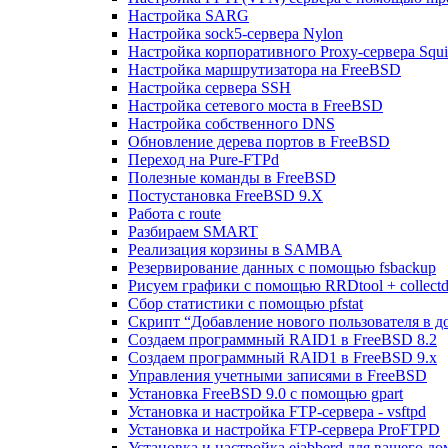
Настройка SARG
Настройка sock5-сервера Nylon
Настройка корпоративного Proxy-сервера Squi
Настройка маршрутизатора на FreeBSD
Настройка сервера SSH
Настройка сетевого моста в FreeBSD
Настройка собственного DNS
Обновление дерева портов в FreeBSD
Переход на Pure-FTPd
Полезные команды в FreeBSD
Постустановка FreeBSD 9.X
Работа с route
Разбираем SMART
Реализация корзины в SAMBA
Резервирование данных с помощью fsbackup
Рисуем графики с помощью RRDtool + collect
Сбор статистики с помощью pfstat
Скрипт “Добавление нового пользователя в д
Создаем программный RAID1 в FreeBSD 8.2
Создаем программный RAID1 в FreeBSD 9.x
Управления учетными записями в FreeBSD
Установка FreeBSD 9.0 с помощью gpart
Установка и настройка FTP-сервера - vsftpd
Установка и настройка FTP-сервера ProFTPD
Установка и настройка ejabberd для вашего до