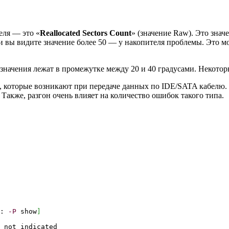
еля — это «
Reallocated Sectors Count
» (значение Raw). Это знач
 вы видите значение более 50 — у накопителя проблемы. Это мож
начения лежат в промежутке между 20 и 40 градусами. Некотор
, которые возникают при передаче данных по IDE/SATA кабелю. 
 Также, разгон очень влияет на количество ошибок такого типа.
e:
-P
show
]
 not indicated