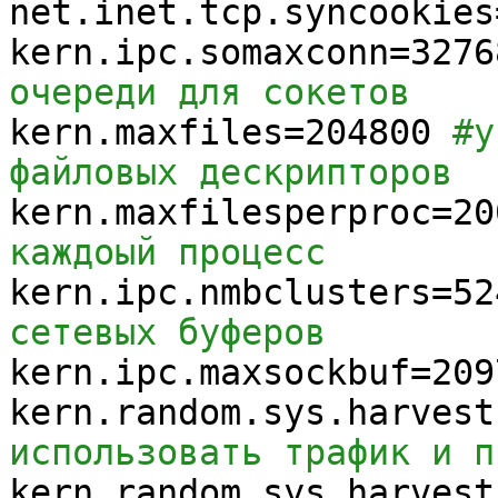
net.inet.tcp.syncookies
kern.ipc.somaxconn=
3276
очереди для сокетов
kern.maxfiles=
204800
#у
файловых дескрипторов
kern.maxfilesperproc=
20
каждоый процесс
kern.ipc.nmbclusters=
52
сетевых буферов
kern.ipc.maxsockbuf=
209
kern.random.sys.harvest
использовать трафик 
kern.random.sys.harvest