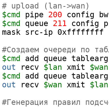
# upload (lan->wan)
$cmd
pipe
200
config b
$cmd
queue
211
config 
mask src-ip 0xffffffff 
#Создаем очереди по таб
$cmd
add queue tablear
out
recv
$lan
xmit
$wan
$cmd
add queue tablearg
out
recv
$wan
xmit
$lan
#Генерация правил подсч