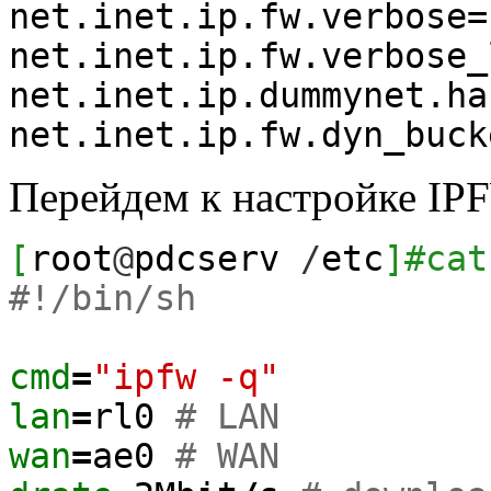
net.inet.ip.fw.verbose=
net.inet.ip.fw.verbose_
net.inet.ip.dummynet.ha
net.inet.ip.fw.dyn_buck
Перейдем к настройке IP
[
root
@
pdcserv
/
etc
]
#cat
#!/bin/sh
cmd
=
"ipfw -q"
lan
=
rl0
# LAN
wan
=
ae0
# WAN