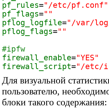
pf_rules
=
"/etc/pf.conf"
pf_flags
=
""
pflog_logfile
=
"/var/log
pflog_flags
=
""
#ipfw
firewall_enable
=
"YES"
firewall_script
=
"/etc/i
Для визуальной статистик
пользователю, необходим
блоки такого содержания: