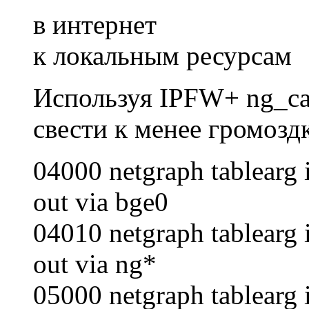
в интернет
к локальным ресурсам
Используя IPFW+ ng_ca
свести к менее громозд
04000 netgraph tablearg i
out via bge0
04010 netgraph tablearg i
out via ng*
05000 netgraph tablearg i