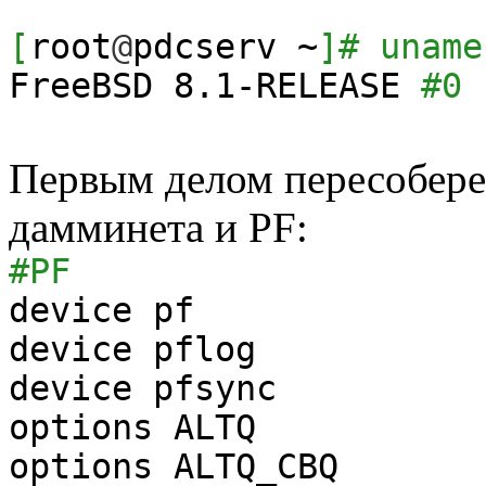
[
root
@
pdcserv ~
]
# uname
FreeBSD
8.1
-RELEASE
#0
Первым делом пересобере
дамминета и PF:
#PF
device pf
device pflog
device pfsync
options ALTQ
options ALTQ_CBQ