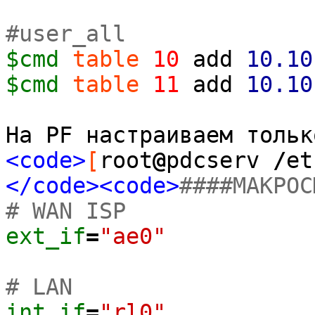
#user_all
$cmd
table
10
add
10.10
$cmd
table
11
add
10.10
На PF настраиваем тольк
<code>
[
root
@
pdcserv
/
et
</code><code>
####МАКРОС
# WAN ISP
ext_if
=
"ae0"
# LAN
int_if
=
"rl0"