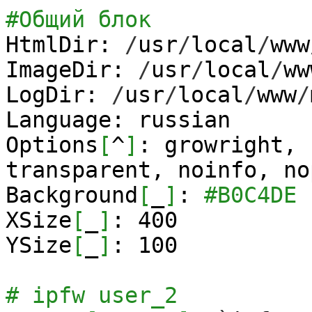
#Общий блок
HtmlDir:
/
usr
/
local
/
www
ImageDir:
/
usr
/
local
/
ww
LogDir:
/
usr
/
local
/
www
/
Language: russian
Options
[
^
]
: growright, 
transparent, noinfo, no
Background
[
_
]
:
#B0C4DE
XSize
[
_
]
:
400
YSize
[
_
]
:
100
# ipfw user_2