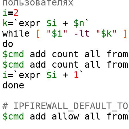
пользователях
i
=
2
k
=`
expr
$i
+
$n
`
while
[
"
$i
"
-lt
"
$k
"
]
do
$cmd
add count all from
$cmd
add count all from
i
=`
expr
$i
+
1
`
done
# IPFIREWALL_DEFAULT_TO
$cmd
add allow all from