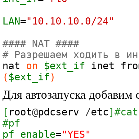
LAN
=
"10.10.10.0/24"
#### NAT ####
# Разрешаем ходить в ин
nat
on
$ext_if
inet fr
(
$ext_if
)
Для автозапуска добавим ст
[
root
@
pdcserv
/
etc
]
#cat
#pf
pf_enable
=
"YES"