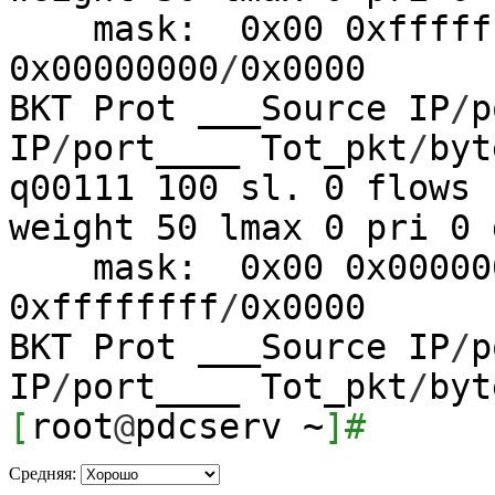
mask: 0x00 0xfffff
0x00000000
/
0x0000
BKT Prot ___Source IP
/
p
IP
/
port____ Tot_pkt
/
byt
q00111
100
sl.
0
flows
weight
50
lmax
0
pri
0
d
mask: 0x00 0x00000
0xffffffff
/
0x0000
BKT Prot ___Source IP
/
p
IP
/
port____ Tot_pkt
/
byt
[
root
@
pdcserv ~
]
#
Средняя: