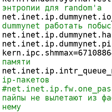
энтропии для random'a
net.inet.ip.dummynet.io
dummynet работать поб
net.inet.ip.dummynet.ha
net.inet.ip.dummynet.pi
kern.ipc.shmmax=
6710886
памяти
net.inet.ip.intr_queue_
ip-пакетов
#net.inet.ip.fw.one_pas
пайпы не вылетают из фа
нему