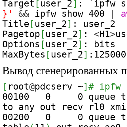
Target
[
user_2
]
:
`
ipfw 
}'
&&
ipfw show
400
|
a
Title
[
user_2
]
: user_2
Pagetop
[
user_2
]
:
<
H1
>
us
Options
[
user_2
]
: bits
MaxBytes
[
user_2
]
:
125000
Вывод сгенерированных пр
[
root
@
pdcserv ~
]
# ipfw 
00100
0
0
queue t
to any out recv rl0 xmi
00200
0
0
queue t