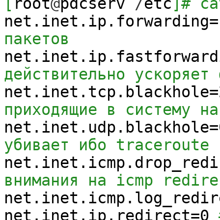
[
root
@
pdcserv
/
etc
]
# ca
net.inet.ip.forwarding=
пакетов
net.inet.ip.fastforward
действительно ускоряет 
net.inet.tcp.blackhole=
приходящие в систему на
net.inet.udp.blackhole=
убивает ибо traceroute 
net.inet.icmp.drop_redi
внимания на icmp redire
net.inet.icmp.log_redir
net.inet.ip.redirect=
0