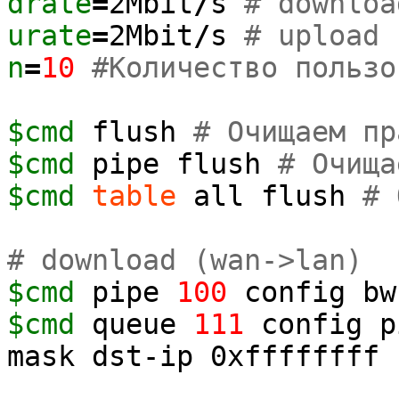
drate
=
2Mbit
/
s
# downloa
urate
=
2Mbit
/
s
# upload
n
=
10
#Количество пользо
$cmd
flush
# Очищаем пр
$cmd
pipe flush
# Очища
$cmd
table
all flush
# 
# download (wan->lan)
$cmd
pipe
100
config b
$cmd
queue
111
config 
mask dst-ip 0xffffffff 