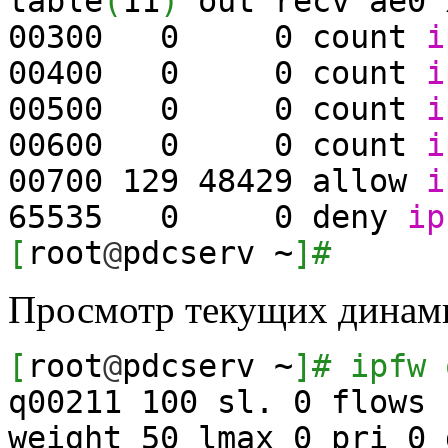
table
(
11
)
out recv ae0 
00300
0
0
count
i
00400
0
0
count
i
00500
0
0
count
i
00600
0
0
count
i
00700
129
48429
allow
i
65535
0
0
deny
ip
[
root
@
pdcserv ~
]
#
Просмотр текущих динами
[
root
@
pdcserv ~
]
# ipfw 
q00211
100
sl.
0
flows
weight
50
lmax
0
pri
0
d