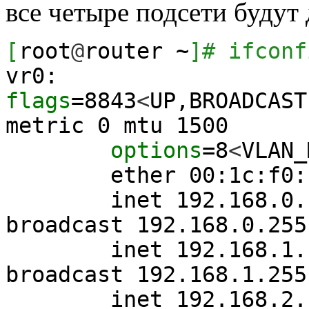
все четыре подсети будут
[
root
@
router ~
]
# ifconf
vr0:
flags
=
8843
<
UP,BROADCAST
metric
0
mtu
1500
options
=
8
<
VLAN_
ether 00:1c:f0:fb
inet 192.168.0.1 n
broadcast 192.168.0.255
inet 192.168.1.1 n
broadcast 192.168.1.255
inet 192.168.2.1 n