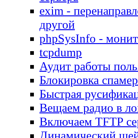
exim - перенаправл
другой
phpSysInfo - мони
tcpdump
Аудит работы поль
Блокировка спамер
Быстрая русифика
Вещаем радио в ло
Включаем TFTP се
Динамический шей