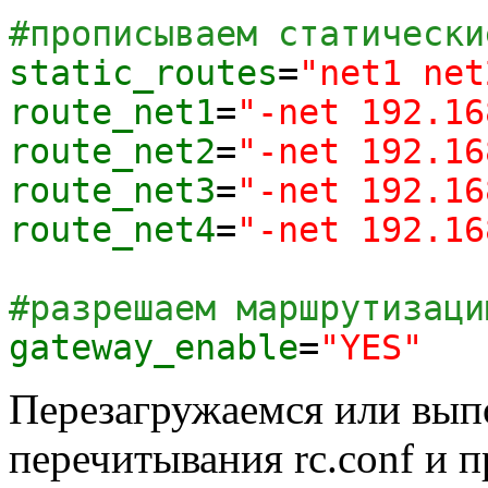
#прописываем статически
static_routes
=
"net1 net
route_net1
=
"-net 192.16
route_net2
=
"-net 192.16
route_net3
=
"-net 192.16
route_net4
=
"-net 192.16
#разрешаем маршрутизаци
gateway_enable
=
"YES"
Перезагружаемся или выпол
перечитывания rc.conf и 