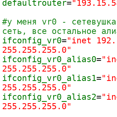
defaultrouter
=
"193.15.5
#у меня vr0 - сетевушка
сеть, все остальное али
ifconfig_vr0
=
"inet 192.
255.255.255.0"
ifconfig_vr0_alias0
=
"in
255.255.255.0"
ifconfig_vr0_alias1
=
"in
255.255.255.0"
ifconfig_vr0_alias2
=
"in
255.255.255.0"