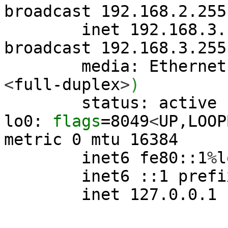
broadcast 192.168.2.255
inet 192.168.3.1 n
broadcast 192.168.3.255
media: Ethernet a
<
full-duplex
>
)
status: active
lo0:
flags
=
8049
<
UP,LOOP
metric
0
mtu
16384
inet6 fe80::
1
%
l
inet6 ::
1
prefi
inet 127.0.0.1 net