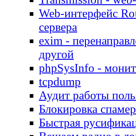
Web-интерфейс Ro
сервера
exim - перенаправл
другой
phpSysInfo - мони
tcpdump
Аудит работы поль
Блокировка спамер
Быстрая русифика