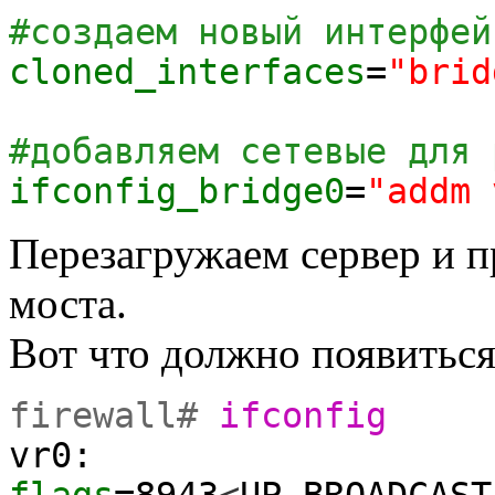
#создаем новый интерфей
cloned_interfaces
=
"brid
#добавляем сетевые для 
ifconfig_bridge0
=
"addm 
Перезагружаем сервер и 
моста.
Вот что должно появиться 
firewall#
ifconfig
vr0:
flags
=
8943
<
UP,BROADCAST