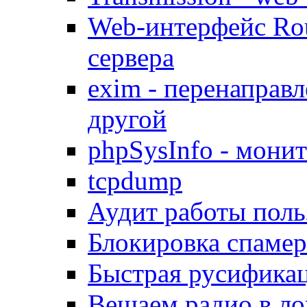
Web-интерфейс Ro
сервера
exim - перенаправл
другой
phpSysInfo - мони
tcpdump
Аудит работы поль
Блокировка спамер
Быстрая русифика
Вещаем радио в ло