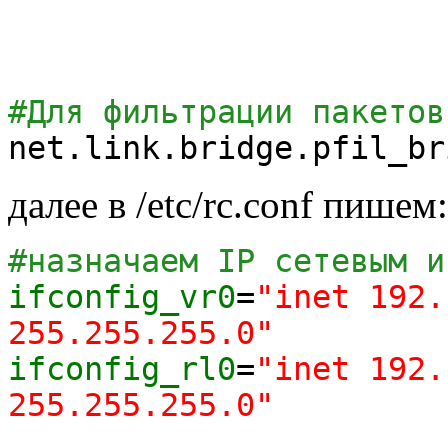
#Для фильтрации пакетов
net.link.bridge.pfil_br
далее в /etc/rc.conf пишем:
#назначаем IP сетевым и
ifconfig_vr0
=
"inet 192
255.255.255.0"
ifconfig_rl0
=
"inet 192
255.255.255.0"