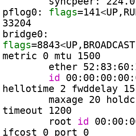
syncpeer: 224.0.0
pflog0:
flags
=
141
<
UP,RU
33204
bridge0:
flags
=
8843
<
UP,BROADCAST
metric
0
mtu
1500
ether
52
:
83
:
60
:
id
00:00:00:00:
hellotime
2
fwddelay
15
maxage
20
hold
timeout
1200
root
id
00:00:0
ifcost
0
port
0