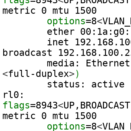
metric
0
mtu
1500
options
=
8
<
VLAN_
ether 00:1a:g0:cа
inet 192.168.100.20
broadcast 192.168.100.2
media: Ethernet a
<
full-duplex
>
)
status: active
rl0:
flags
=
8943
<
UP,BROADCAST
metric
0
mtu
1500
options
=
8
<
VLAN_