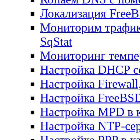
Локализация FreeB
Мониторим трафик
SqStat
Мониторинг темпер
Настройка DHCP с
Настройка Firewal
Настройка FreeBSD
Настройка MPD в к
Настройка NTP-сер
Настройка PPP в к