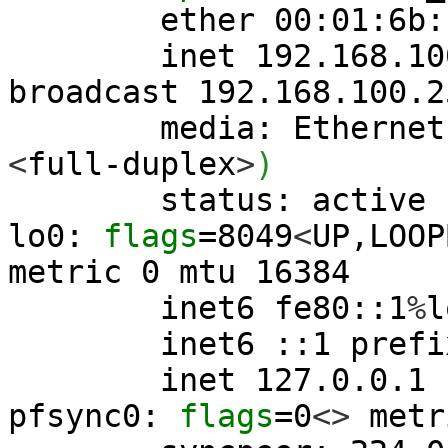
ether 00:01:6b:f2
inet 192.168.100.30
broadcast 192.168.100.2
media: Ethernet a
<
full-duplex
>
)
status: active
lo0:
flags
=
8049
<
UP,LOOP
metric
0
mtu
16384
inet6 fe80::
1
%
l
inet6 ::
1
prefi
inet 127.0.0.1 net
pfsync0:
flags
=
0
<>
met