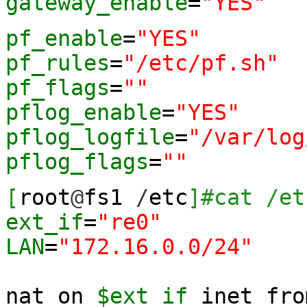
gateway_enable
=
"YES"
pf_enable
=
"YES"
pf_rules
=
"/etc/pf.sh"
pf_flags
=
""
pflog_enable
=
"YES"
pflog_logfile
=
"/var/log
pflog_flags
=
""
[
root
@
fs1
/
etc
]
#cat /et
ext_if
=
"re0"
LAN
=
"172.16.0.0/24"
nat on
$ext_if
inet fr