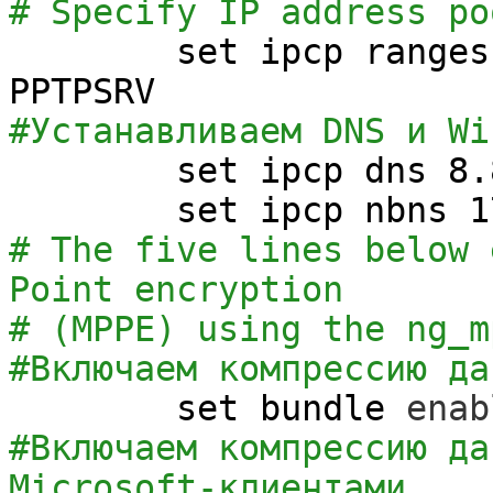
# Specify IP address po
set
ipcp ranges
PPTPSRV
#Устанавливаем DNS и Wi
set
ipcp dns 8.
set
ipcp nbns 1
# The five lines below 
Point encryption
# (MPPE) using the ng_m
#Включаем компрессию да
set
bundle
enab
#Включаем компрессию да
Microsoft-клиентами