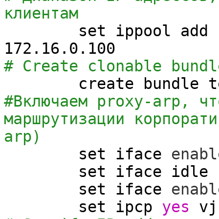
клиентам
set
ippool add 
172.16.0.100
# Create clonable bundl
create bundle tem
#Включаем proxy-arp, чт
маршрутизации корпорати
arp)
set
iface
enabl
set
iface idle
set
iface
enabl
set
ipcp
yes
vj