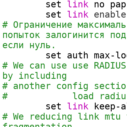
set
link
no pap
set
link
enable
# Ограничение максималь
попыток залогинится под
если нуль.
set
auth max-l
# We can use use RADIUS
by including
# another config sectio
# load radiu
set
link
keep-
# We reducing link mtu 
fragmentation.