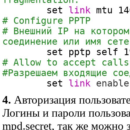
set
link
mtu
14
# Configure PPTP
# Внешний IP на котором
соединение или имя сете
set
pptp self 1
# Allow to accept calls
#Разрешаем входящие сое
set
link
enable
4.
Авторизация пользовате
Логины и пароли пользова
mpd.secret, так же можно 