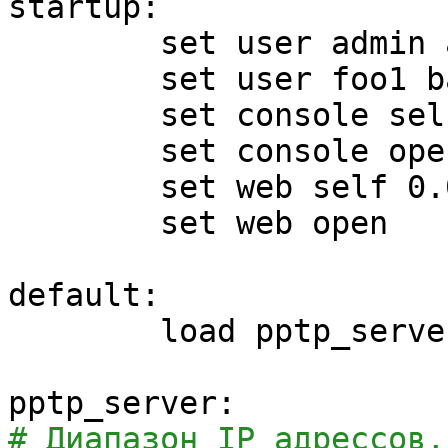
startup:
set
user admin 
set
user foo1 b
set
console sel
set
console ope
set
web self 0
set
web open
default:
load pptp_serve
pptp_server:
# Диапазон IP адрессов,