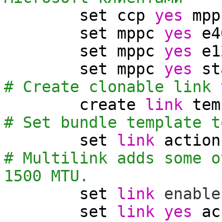
set
ccp
yes
mpp
set
mppc
yes
e4
set
mppc
yes
e1
set
mppc
yes
st
# Create clonable link 
create
link
tem
# Set bundle template t
set
link
action
# Multilink adds some o
1500 MTU.
set
link
enable
set
link
yes
ac