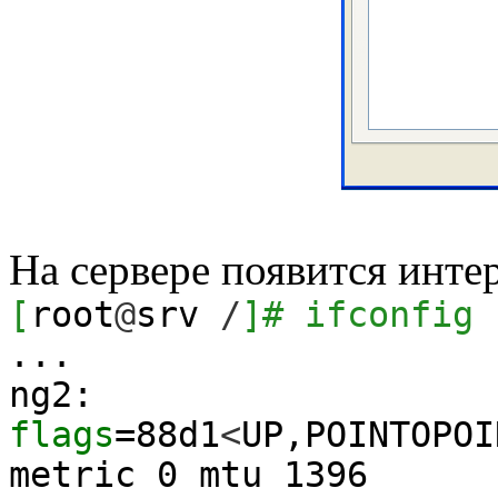
На сервере появится инте
[
root
@
srv
/
]
# ifconfig 
...
ng2:
flags
=88d1
<
UP,POINTOPOI
metric
0
mtu
1396