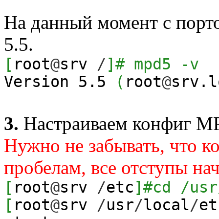
На данный момент с порто
5.5.
[
root
@
srv
/
]
# mpd5 -v
Version
5.5
(
root
@
srv.
3.
Настраиваем конфиг M
Нужно не забывать, что к
пробелам, все отступы нач
[
root
@
srv
/
etc
]
#cd /usr
[
root
@
srv
/
usr
/
local
/
et