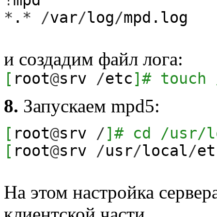
*
.
*
/
var
/
log
/
mpd.log
и создадим файл лога:
[
root
@
srv
/
etc
]
# touch 
8.
Запускаем mpd5:
[
root
@
srv
/
]
# cd /usr/l
[
root
@
srv
/
usr
/
local
/
et
На этом настройка сервер
клиентской части.