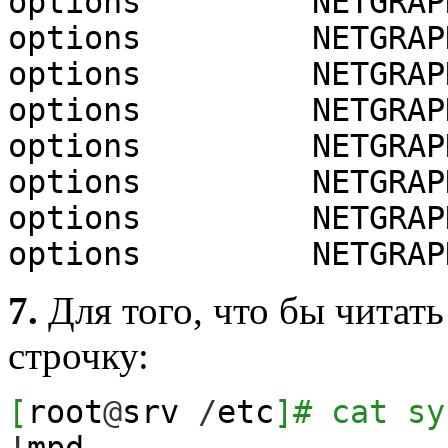
options NETGRAPH_
options NETGRAPH_
options NETGRAPH
options NETGRAPH_
options NETGRAPH_
options NETGRAPH
options NETGRAPH
options NETGRAPH
7.
Для того, что бы читать
строчку:
[
root
@
srv
/
etc
]
# cat sy
!
mpd