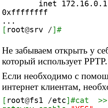
inet 172.16.0.1 
0xffffffff
...
[
root
@
srv
/
]
#
Не забываем открыть у се
который использует PPTP.
Если необходимо с помощ
интернет клиентам, необх
[
root
@
fs1
/
etc
]
#cat >>