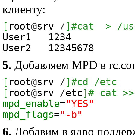
клиенту:
[
root
@
srv
/
]
#cat > /us
User1
1234
User2
12345678
172.
5.
Добавляем MPD в rc.con
[
root
@
srv
/
]
#cd /etc
[
root
@
srv
/
etc
]
# cat >>
mpd_enable
=
"YES"
mpd_flags
=
"-b"
6.
Добавим в ядро подде