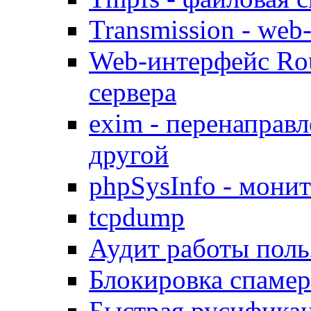
Transmission - web
Web-интерфейс Ro
сервера
exim - перенаправл
другой
phpSysInfo - мони
tcpdump
Аудит работы поль
Блокировка спамер
Быстрая русифика