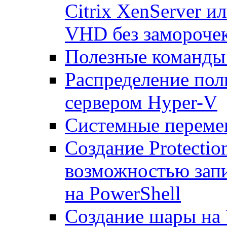
Citrix XenServer и
VHD без замороче
Полезные команды
Распределение по
сервером Hyper-V
Системные переме
Создание Protecti
возможностью запи
на PowerShell
Создание шары на 