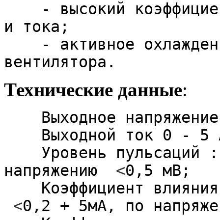
- высокий коэффициент
и тока;
- активное охлаждение
вентилятора.
Технические данные
:
Выходное напряжени
Выходной ток
0
-
5
Уровень пульсаций :
напряжению
<
0
,
5
мВ;
Коэффициент влияния
<
0
,
2
+
5
мА, по напря