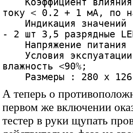
Коэффициент влияния 
току
<
0.2
+
1
мА, по н
Индикация значений вы
-
2
шт
3
,
5
разрядные LE
Напряжение питания
Условия экспуатаци
влажность
<
90
%
;
Размеры :
280
x
126
А теперь о противоположн
первом же включении оказ
тестер в руки щупать пров