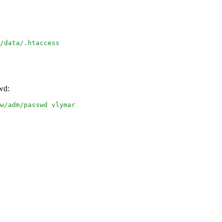
/data/.htaccess
wd:
w/adm/passwd vlymar