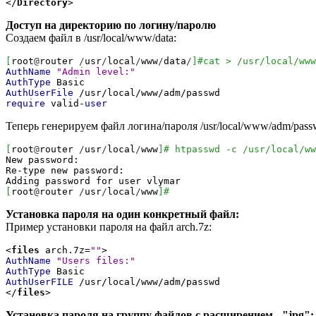
</
Directory
>
Доступ на директорию по логину/паролю
Создаем файл в /usr/local/www/data:
[
root
@
router
/
usr
/
local
/
www
/
data
/
]
#cat > /usr/local/www
AuthName
"Admin level:"
AuthType
Basic
AuthUserFile
/usr/local/www/adm/passwd
require
valid-
user
Теперь генерируем файл логина/пароля /usr/local/www/adm/pass
[
root
@
router
/
usr
/
local
/
www
]
# htpasswd -c /usr/local/ww
New password:
Re-type new password:
Adding password
for
user vlymar
[
root
@
router
/
usr
/
local
/
www
]
#
Установка пароля на один конкретный файл:
Пример установки пароля на файл arch.7z:
<
files
arch.7z=
""
>
AuthName
"Users files:"
AuthType
Basic
AuthUserFILE
/usr/local/www/adm/passwd
</
files
>
Установка пароля на группу файлов с расширением - "jpg":