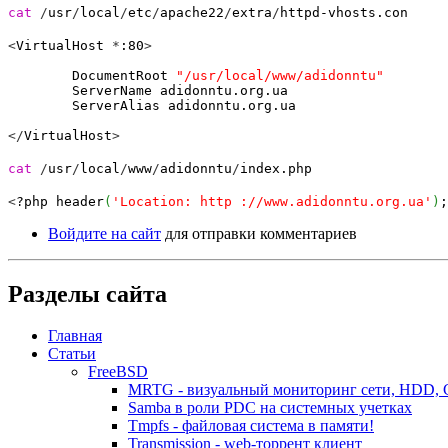
cat
/
usr
/
local
/
etc
/
apache22
/
extra
/
httpd-vhosts.con
<
VirtualHost
*
:
80
>
DocumentRoot
"/usr/local/www/adidonntu"
ServerName adidonntu.org.ua
ServerAlias adidonntu.org.ua
</
VirtualHost
>
cat
/
usr
/
local
/
www
/
adidonntu
/
index.php
<
?php header
(
'Location: http ://www.adidonntu.org.ua'
)
;
Войдите на сайт
для отправки комментариев
Разделы сайта
Главная
Статьи
FreeBSD
MRTG - визуальный мониторинг сети, HDD,
Samba в роли PDC на системных учетках
Tmpfs - файловая система в памяти!
Transmission - web-торрент клиент