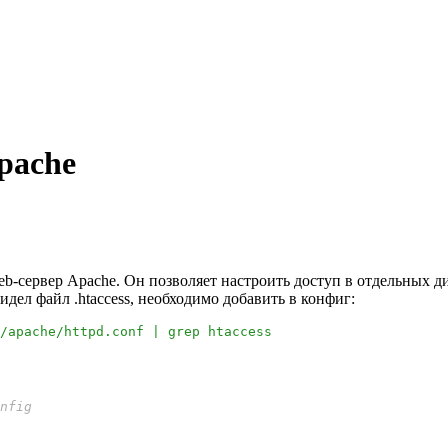
Apache
b-сервер Apache. Он позволяет настроить доступ в отдельных ди
идел файл .htaccess, необходимо добавить в конфиг:
/apache/httpd.conf | grep htaccess
iViews
nfig