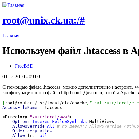
root@unix.ck.ua:/#
Главная
Используем файл .htaccess в 
FreeBSD
01.12.2010 - 09:09
С помощью файла .htaccess, можно дополнительно настроить we
конфигурационного файла httpd.conf. Для того, что бы Apache в
[
root
@
router
/
usr
/
local
/
etc
/
apache
]
# cat /usr/local/etc
AccessFileName
.htaccess
<
Directory
"/usr/local/www"
>
Options
Indexes
FollowSymlinks
Mult
AllowOverride
All
# по дефолту AllowOverride AuthCo
Order
deny
,
allow
Allow
from
all