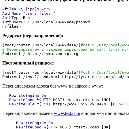
<
files
?\.(jpg)$?=
""
>
AuthName
"Users files:"
AuthType
Basic
AuthUserFILE
/usr/local/www/adm/passwd
</
files
>
Редирект (перенаправление):
[
root
@
router
/
usr
/
local
/
www
/
data
/
]
#cat > /usr/local/www
# Перенаправляем с текущей директории на сайт lymar.no-
Redirect
/
http:
//
lymar.no-ip.org
Постраничный редирект
[
root
@
router
/
usr
/
local
/
www
/
data
/
]
#cat > /usr/local/www
Redirect
/
test1
/
land.html http:
//
lymar.no-ip.org
/
cad
/
pa
Перенаправляем адреса без www на адреса с www:
RewriteEngine
On
RewriteCond
%{HTTP_HOST} ^unix\.ck\.ua$ [NC]
RewriteRule
^(.*)$ http://www.unix.ck.ua/$
1
[L,R=
301
Перенаправление домена
www.test.com
в поддомен или подката
RewriteEngine
On
RewriteCond
%{HTTP_HOST} ^test\.com$ [OR]