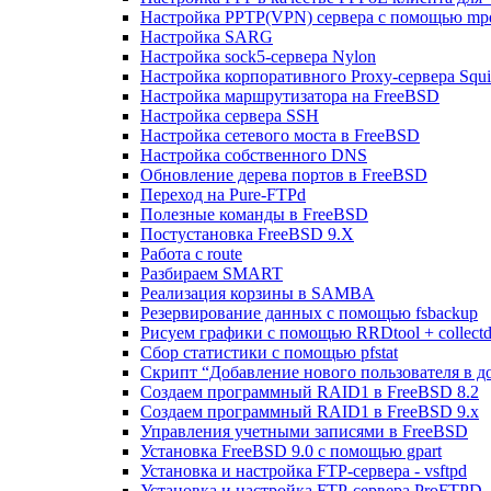
Настройка PPTP(VPN) сервера с помощью mp
Настройка SARG
Настройка sock5-сервера Nylon
Настройка корпоративного Proxy-сервера Squi
Настройка маршрутизатора на FreeBSD
Настройка сервера SSH
Настройка сетевого моста в FreeBSD
Настройка собственного DNS
Обновление дерева портов в FreeBSD
Переход на Pure-FTPd
Полезные команды в FreeBSD
Постустановка FreeBSD 9.X
Работа с route
Разбираем SMART
Реализация корзины в SAMBA
Резервирование данных с помощью fsbackup
Рисуем графики с помощью RRDtool + collect
Сбор статистики с помощью pfstat
Скрипт “Добавление нового пользователя в д
Создаем программный RAID1 в FreeBSD 8.2
Создаем программный RAID1 в FreeBSD 9.x
Управления учетными записями в FreeBSD
Установка FreeBSD 9.0 с помощью gpart
Установка и настройка FTP-сервера - vsftpd
Установка и настройка FTP-сервера ProFTPD