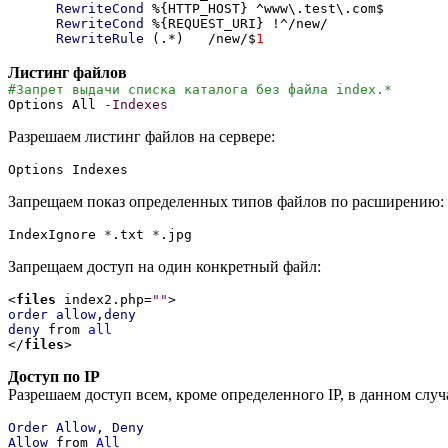
RewriteCond
%{HTTP_HOST} ^www\.test\.com$
RewriteCond
%{REQUEST_URI} !^/new/
RewriteRule
(.*) /new/$
1
Листинг файлов
#Запрет выдачи списка каталога без файла index.*
Options All
-Indexes
Разрешаем листинг файлов на сервере:
Options Indexes
Запрещаем показ определенных типов файлов по расширению:
IndexIgnore
*
.txt
*
.jpg
Запрещаем доступ на один конкретный файл:
<
files
index2.php=
""
>
order
allow
,
deny
deny
from
all
</
files
>
Доступ по IP
Разрешаем доступ всем, кроме определенного IP, в данном случае
Order
Allow
,
Deny
Allow
from
All