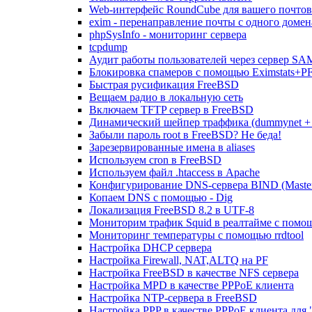
Web-интерфейс RoundCube для вашего почтов
exim - перенаправление почты с одного домен
phpSysInfo - мониторинг сервера
tcpdump
Аудит работы пользователей через сервер S
Блокировка спамеров с помощью Eximstats+P
Быстрая русификация FreeBSD
Вещаем радио в локальную сеть
Включаем TFTP сервер в FreeBSD
Динамический шейпер траффика (dummynet + 
Забыли пароль root в FreeBSD? Не беда!
Зарезервированные имена в aliases
Используем cron в FreeBSD
Используем файл .htaccess в Apache
Конфигурирование DNS-сервера BIND (Master
Копаем DNS с помощью - Dig
Локализация FreeBSD 8.2 в UTF-8
Мониторим трафик Squid в реалтайме с помощ
Мониторинг температуры с помощью rrdtool
Настройка DHCP сервера
Настройка Firewall, NAT,ALTQ на PF
Настройка FreeBSD в качестве NFS сервера
Настройка MPD в качестве PPPoE клиента
Настройка NTP-сервера в FreeBSD
Настройка PPP в качестве PPPoE клиента для