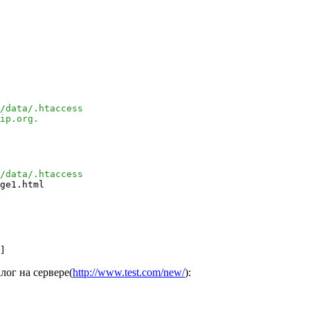
/data/.htaccess
ip.org.
/data/.htaccess
ge1.html
]
лог на сервере(
http://www.test.com/new/
):