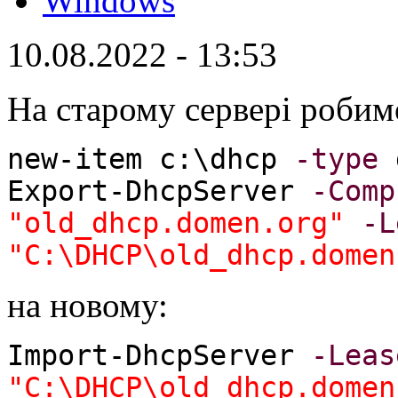
Windows
10.08.2022 - 13:53
На старому сервері робим
new-item c:\dhcp
-type
d
Export-DhcpServer
-Comp
"old_dhcp.domen.org"
-L
"C:\DHCP\old_dhcp.domen
на новому:
Import-DhcpServer
-Leas
"C:\DHCP\old_dhcp.domen