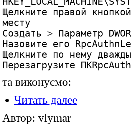
HKEY_LOCAL_MACHINE\SYST
Щелкните правой кнопкой
месту
Создать
>
Параметр DWO
Назовите его RpcAuthnLe
Щелкните по нему дважд
Перезагрузите ПКRpcAut
та виконуємо:
Читать далее
Автор: vlymar