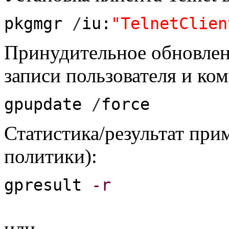
pkgmgr
/
iu:
"TelnetClien
Принудительное обновлен
записи пользователя и ко
gpupdate
/
force
Статистика/результат пр
политики):
gpresult
-r
или