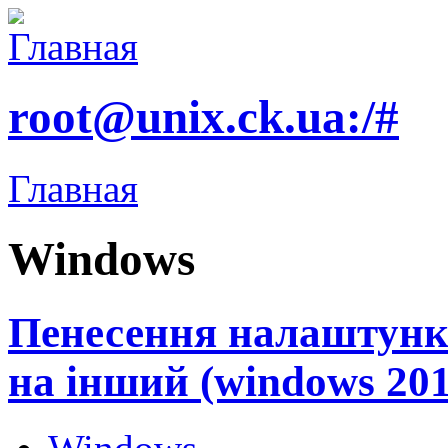
root@unix.ck.ua:/#
Главная
Windows
Пенесення налаштункі
на інший (windows 20