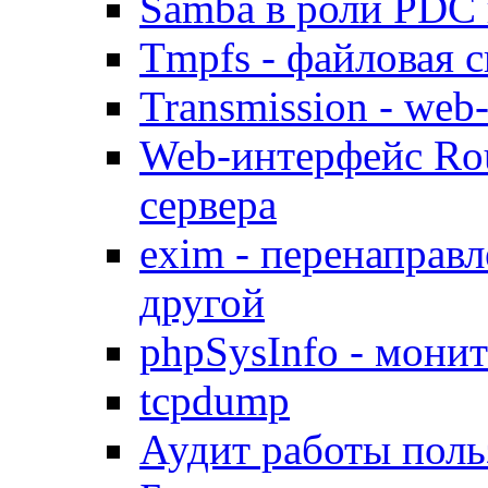
Samba в роли PDC 
Tmpfs - файловая с
Transmission - web
Web-интерфейс Ro
сервера
exim - перенаправл
другой
phpSysInfo - мони
tcpdump
Аудит работы поль